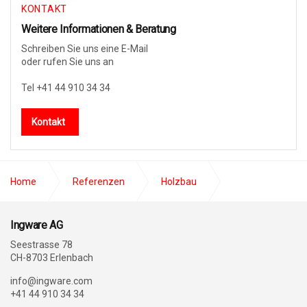
KONTAKT
Weitere Informationen & Beratung
Schreiben Sie uns eine E-Mail
oder rufen Sie uns an
Tel +41 44 910 34 34
Kontakt
Home
Referenzen
Holzbau
ipz ingenieure + planer ag
Ingware AG
Seestrasse 78
CH-8703 Erlenbach
info@ingware.com
+41 44 910 34 34