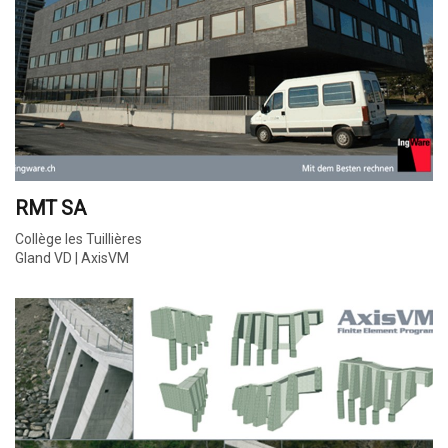
RMT SA
Collège les Tuillières
Gland VD | AxisVM