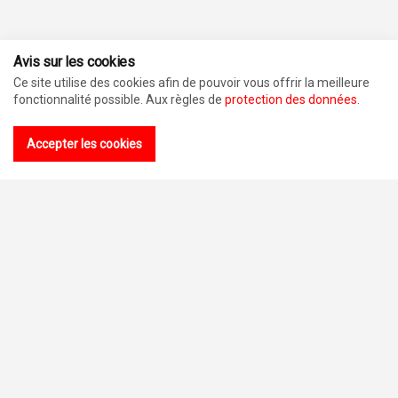
Avis sur les cookies
Ce site utilise des cookies afin de pouvoir vous offrir la meilleure
Ingware AG
fonctionnalité possible. Aux règles de
protection des données
.
Seestrasse 78
CH-8703 Erlenbach
Accepter les cookies
info@ingware.com
+41 44 910 34 34
Liens rapides
Hotline & assistance
Suivez nous