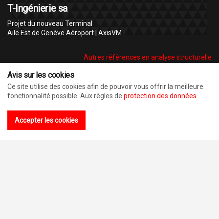
T-Ingénierie sa
Projet du nouveau Terminal
Aile Est de Genève Aéroport | AxisVM
Autres références en analyse structurelle
Avis sur les cookies
C'EST CE QUE DISENT NOS CLIENTS
Ce site utilise des cookies afin de pouvoir vous offrir la meilleure
fonctionnalité possible. Aux règles de
protection des données
.
Accepter les cookies
Avec AxisVM, nous avons l'outil pour mettre
en œuvre de manière optimale toutes ces
exigences.
BauSpektrum AG | Architekten + Ingenieure | Münsingen/Grindelwald