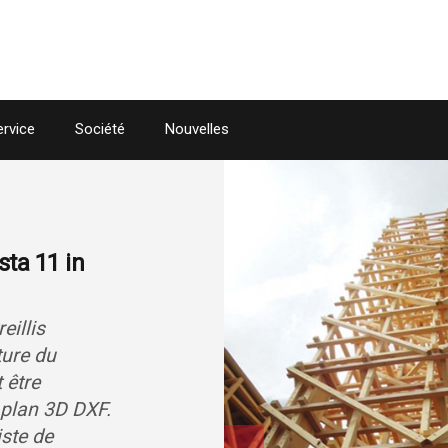
Skip to the content
ervice
Société
Nouvelles
sta 11 in
eillis
ture du
 être
plan 3D DXF.
iste de