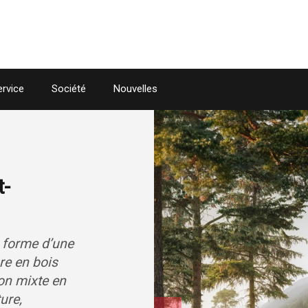
Skip to the content
ervice
Société
Nouvelles
t-
 forme d’une
re en bois
ion mixte en
ure,