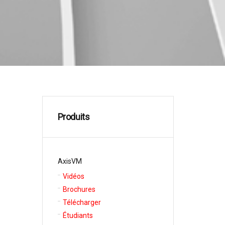
Produits
AxisVM
Vidéos
Brochures
Télécharger
Étudiants