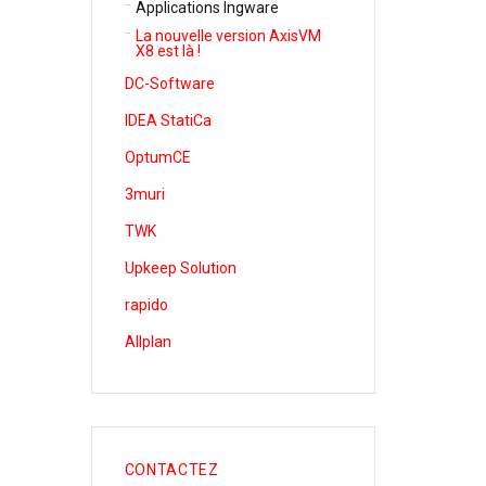
Applications Ingware
La nouvelle version AxisVM
X8 est là !
DC-Software
IDEA StatiCa
OptumCE
3muri
TWK
Upkeep Solution
rapido
Allplan
CONTACTEZ